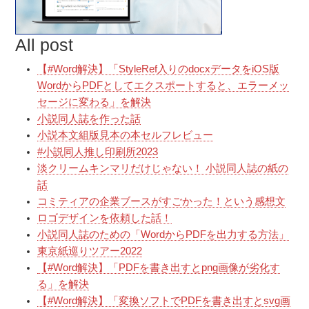
All post
【#Word解決】「StyleRef入りのdocxデータをiOS版
WordからPDFとしてエクスポートすると、エラーメッ
セージに変わる」を解決
小説同人誌を作った話
小説本文組版見本の本セルフレビュー
#小説同人推し印刷所2023
淡クリームキンマリだけじゃない！ 小説同人誌の紙の
話
コミティアの企業ブースがすごかった！という感想文
ロゴデザインを依頼した話！
小説同人誌のための「WordからPDFを出力する方法」
東京紙巡りツアー2022
【#Word解決】「PDFを書き出すとpng画像が劣化す
る」を解決
【#Word解決】「変換ソフトでPDFを書き出すとsvg画