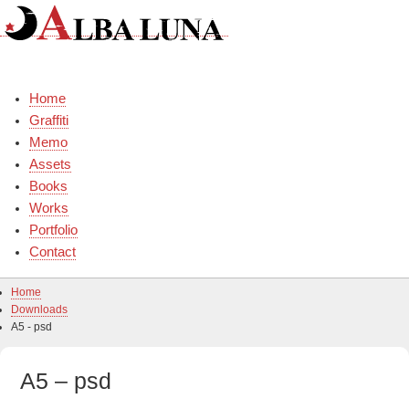
Skip
to
content
Home
Graffiti
Memo
Assets
Books
Works
Portfolio
Contact
Home
Downloads
A5 - psd
A5 – psd