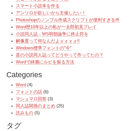
スマート小説本を作る
アンソロが欲しいから主催したい！
Photoshopのノンブル作成スクリプトが便利すぎる件
Word歴10年以上の私が一太郎初見プレイ
小説同人誌：MS明朝論争に終止符を
解像度って何なんだよォォォォ!!
Windows標準フォントの”今”
昔の小説同人誌ってどうやって作ってたの？
Wordで綺麗にルビを振る方法
Categories
Word
(4)
フォントの話
(6)
マシュマロ回答
(3)
同人誌関係のまとめ
(25)
読みもの
(5)
タグ