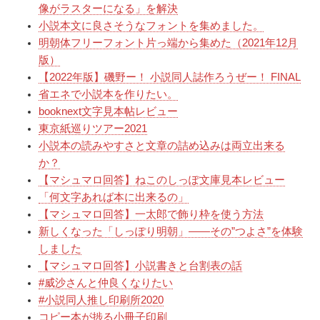
像がラスターになる」を解決
小説本文に良さそうなフォントを集めました。
明朝体フリーフォント片っ端から集めた（2021年12月
版）
【2022年版】磯野ー！ 小説同人誌作ろうぜー！ FINAL
省エネで小説本を作りたい。
booknext文字見本帖レビュー
東京紙巡りツアー2021
小説本の読みやすさと文章の詰め込みは両立出来る
か？
【マシュマロ回答】ねこのしっぽ文庫見本レビュー
「何文字あれば本に出来るの」
【マシュマロ回答】一太郎で飾り枠を使う方法
新しくなった「しっぽり明朝」――その”つよさ”を体験
しました
【マシュマロ回答】小説書きと台割表の話
#威沙さんと仲良くなりたい
#小説同人推し印刷所2020
コピー本が捗る小冊子印刷