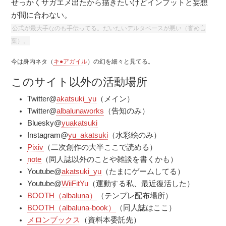
せっかくサガエメ出たから描きたいけどインプットと妄想
が間に合わない。
公式が最大手なのも手伝ってる。だいたいデルタベースが悪い（誉め言
葉）。
今は身内ネタ（
キ●アガイル
）の幻を細々と見てる。
このサイト以外の活動場所
Twitter@
akatsuki_yu
（メイン）
Twitter@
albalunaworks
（告知のみ）
Bluesky@
yuakatsuki
Instagram@
yu_akatsuki
（水彩絵のみ）
Pixiv
（二次創作の大半ここで読める）
note
（同人誌以外のことや雑談を書くかも）
Youtube@
akatsuki_yu
（たまにゲームしてる）
Youtube@
WiiFitYu
（運動する私、最近復活した）
BOOTH（albaluna）
（テンプレ配布場所）
BOOTH（albaluna-book）
（同人誌はここ）
メロンブックス
（資料本委託先）