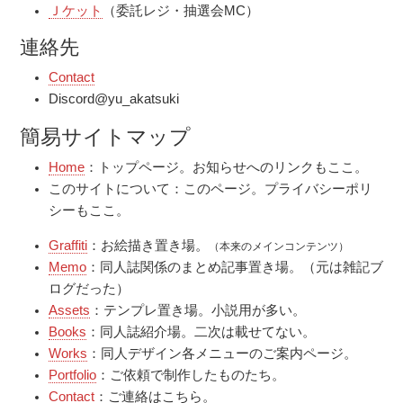
Ｊケット
（委託レジ・抽選会MC）
連絡先
Contact
Discord@yu_akatsuki
簡易サイトマップ
Home
：トップページ。お知らせへのリンクもここ。
このサイトについて：このページ。プライバシーポリ
シーもここ。
Graffiti
：お絵描き置き場。
（本来のメインコンテンツ）
Memo
：同人誌関係のまとめ記事置き場。（元は雑記ブ
ログだった）
Assets
：テンプレ置き場。小説用が多い。
Books
：同人誌紹介場。二次は載せてない。
Works
：同人デザイン各メニューのご案内ページ。
Portfolio
：ご依頼で制作したものたち。
Contact
：ご連絡はこちら。