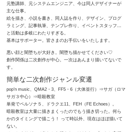
元塾講師、元システムエンジニア、今は同人デザイナーが
主な仕事。
絵を描き、小説を書き、同人誌を作り、デザイン、プログ
ラミング、記事執筆、テンプレ作り、イベントスタッフ…
と活動は多岐にわたりすぎる。
基本はサポーター。皆さまのお手伝いをいたします。
悪い顔と闇堕ちが大好き。闇堕ち描かせてください♡
創作関係は二次創作が中心。一次はあんまり描いてないで
す。
簡単な二次創作ジャンル変遷
pop’n music、QMA2・3、FF5・6（大体並行）⇒サガ（ロマ
サガ３中心）⇒暗殺教室
単発でペルソナ５、ドラクエ11、FEH（FE Echoes）。
暗殺教室は大量に描きまくったのでもう描き切った。何ら
かのタイミングで描こう！ って時以外、現在はほぼ描いて
ない。