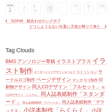
SGP49 鏡合わせのシグポプ
どうしようもない社畜に天使が降りて来た
Tag Clouds
イラ
BMS
イラストプラス
アンソロジー寄稿
スト制作
サ
コミッション
オーダーメイドデザイン＆ヘルプ
ページデザイン
ークルロゴ制作
印
マンガ
ロゴ制作
同人CDデザイン「フルセット」
刷物デザイン
同
同人誌表紙制作「スタンダ
人CDデザイン「ミニマム」
ード」
同人誌表紙制作「デラ
同人誌表紙制作「スペシャル」
小説本制作「らくらく」
小説
ックス」