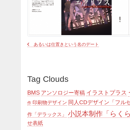
あるいは仕置きという名のデート
Tag Clouds
BMS
イラストプラス
アンソロジー寄稿
同人CDデザイン「フル
印刷物デザイン
作
小説本制作「らく
作「デラックス」
せ表紙