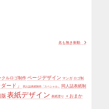
名も無き衝動
ページデザイン
ークルロゴ制作
マンガ
ロゴ制
ンダード」
同人誌表紙制
同人誌表紙制作「スペシャル」
表紙デザイン
組版
＋おまか
表紙塗り