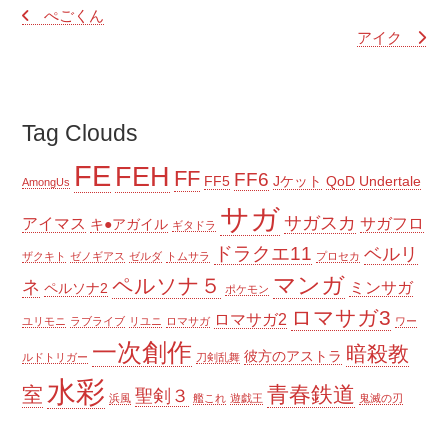
ぺごくん
アイク
Tag Clouds
FE
FEH
FF
FF6
FF5
Jケット
QoD
Undertale
AmongUs
サガ
サガスカ
アイマス
サガフロ
キ●アガイル
ギタドラ
ドラクエ11
ベルリ
ザクキト
ゼノギアス
ゼルダ
トムサラ
プロセカ
マンガ
ペルソナ５
ネ
ミンサガ
ペルソナ2
ポケモン
ロマサガ3
ロマサガ2
ユリモニ
ラブライブ
リユニ
ロマサガ
ワー
一次創作
暗殺教
彼方のアストラ
ルドトリガー
刀剣乱舞
水彩
青春鉄道
室
聖剣３
浜風
艦これ
遊戯王
鬼滅の刃