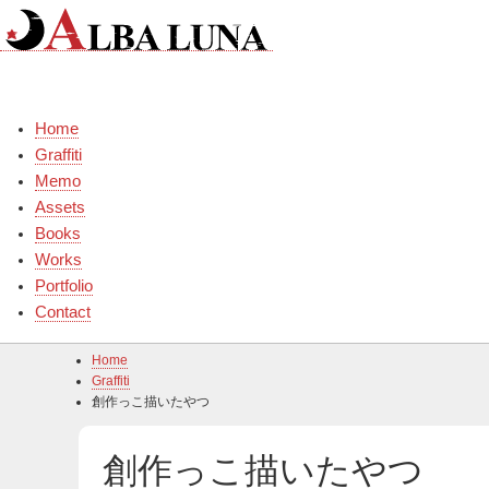
Skip
to
content
Home
Graffiti
Memo
Assets
Books
Works
Portfolio
Contact
Home
Graffiti
創作っこ描いたやつ
創作っこ描いたやつ