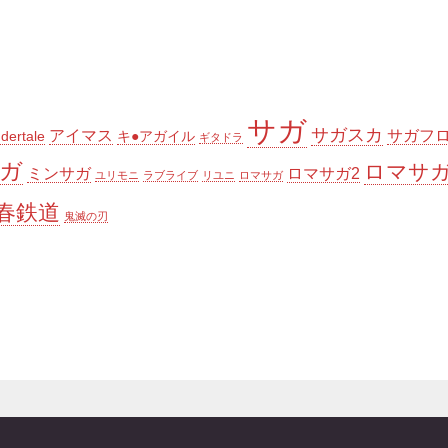
サガ
サガスカ
アイマス
サガフ
dertale
キ●アガイル
ギタドラ
ガ
ロマサガ
ミンサガ
ロマサガ2
ユリモニ
ラブライブ
リユニ
ロマサガ
春鉄道
鬼滅の刃