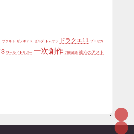
ドラクエ11
ロ
ザクキト
ゼノギアス
ゼルダ
トムサラ
プロセカ
一次創作
3
彼方のアスト
ワールドトリガー
刀剣乱舞