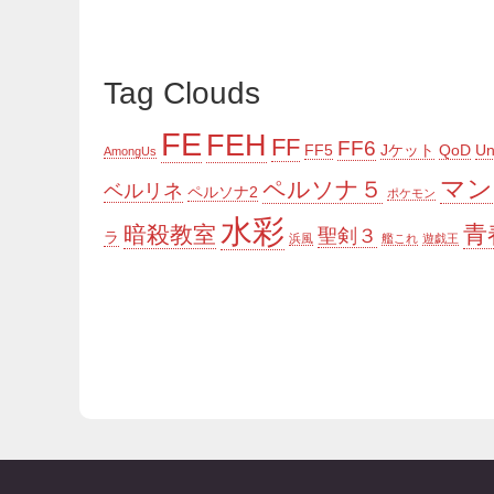
Tag Clouds
FE
FEH
FF
FF6
FF5
Jケット
QoD
Un
AmongUs
マン
ペルソナ５
ベルリネ
ペルソナ2
ポケモン
水彩
青
暗殺教室
聖剣３
ラ
浜風
艦これ
遊戯王